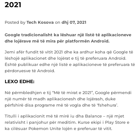
2021
Posted by
Tech Kosova
on
dhj 07, 2021
Google tradicionalisht ka lëshuar një listë të aplikacioneve
dhe lojërave më të mira për platformën Android.
Jemi afër fundit të vitit 2021 dhe ka ardhur koha që Google të
lëshojë aplikacionet dhe lojërat e tij të preferuara Android.
Është publikuar edhe një listë e aplikacioneve të preferuara të
përdoruesve të Android.
LEXO EDHE:
Në përmbledhjen e tij “Më të mirat e 2021”, Google përmendi
një numër të madh aplikacionesh dhe lojërash, duke
përfshirë disa programe më të vogla dhe të ‘fshehura’.
Titulli i aplikacionit më të mirë iu dha Balance – një mjet
relativisht i panjohur për meditim. Kurse ekipi i Play Store e
ka cilësuar Pokemon Unite lojën e preferuar të vitit.