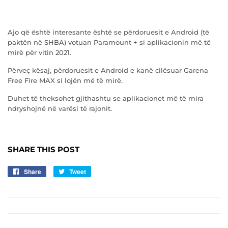
Ajo që është interesante është se përdoruesit e Android (të
paktën në SHBA) votuan Paramount + si aplikacionin më të
mirë për vitin 2021.
Përveç kësaj, përdoruesit e Android e kanë cilësuar Garena
Free Fire MAX si lojën më të mirë.
Duhet të theksohet gjithashtu se aplikacionet më të mira
ndryshojnë në varësi të rajonit.
SHARE THIS POST
Share
Share
Tweet
Tweet
on
on
Facebook
Twitter